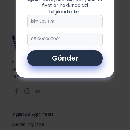
fiyatlar hakkında sizi
bilgilendirelim.
Adınız
*
Telefon
numaranız
*
Gönder
Taksim Amerikan Kültür 26 yıllık
tecrübesiyle dil öğreniminde kendini
ispat etmiş, öncü kuruluşlardandır.
İngilizce Eğitimleri
Genel İngilizce