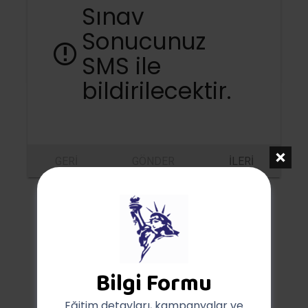
Sınav
Sonucunuz
SMS ile
bildirilecektir.
GERI
GÖNDER
İLERI
HOURS
MINUTES
SECONDS
0
59
53
Bilgi Formu
Eğitim detayları, kampanyalar ve