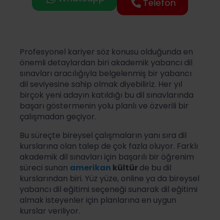
Telefon
Profesyonel kariyer söz konusu olduğunda en
önemli detaylardan biri akademik yabancı dil
sınavları aracılığıyla belgelenmiş bir yabancı
dil seviyesine sahip olmak diyebiliriz. Her yıl
birçok yeni adayın katıldığı bu dil sınavlarında
başarı göstermenin yolu planlı ve özverili bir
çalışmadan geçiyor.
Bu süreçte bireysel çalışmaların yanı sıra dil
kurslarına olan talep de çok fazla oluyor. Farklı
akademik dil sınavları için başarılı bir öğrenim
süreci sunan
amerikan
kültür
de bu dil
kurslarından biri. Yüz yüze, online ya da bireysel
yabancı dil eğitimi seçeneği sunarak dil eğitimi
almak isteyenler için planlarına en uygun
kurslar veriliyor.