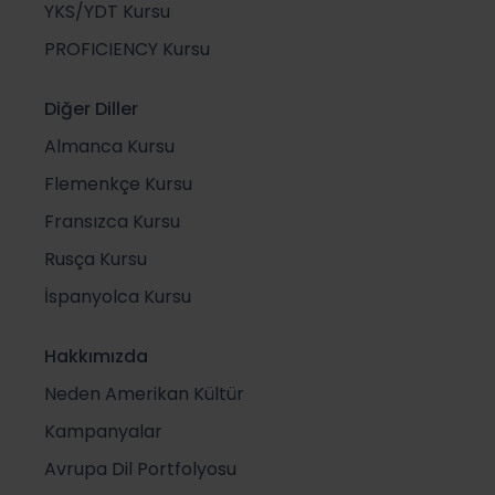
YKS/YDT Kursu
PROFICIENCY Kursu
Diğer Diller
Almanca Kursu
Flemenkçe Kursu
Fransızca Kursu
Rusça Kursu
İspanyolca Kursu
Hakkımızda
Neden Amerikan Kültür
Kampanyalar
Avrupa Dil Portfolyosu