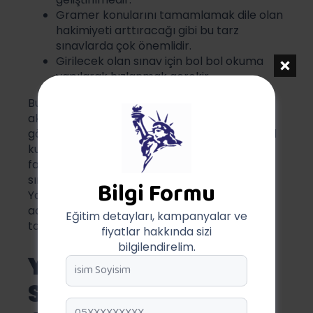
Gramer konularını tamamlamak dile olan
hakimiyeti arttıracağı gibi bu tarz
sınavlarda çok önemlidir.
Girilecek olan sınav için bol bol okuma
yapılarak hızlanmak gerekir.
Bu yöntemler uygulandığında hazırlanılan bir
akademik yabancı dil sınavı için başarı
gösterme yüzdesi artış gösteriyor. Yabancı dil
kursları ingilizce,
Almanca kursu
gibi birçok
farklı eğitimle akademik yabancı dil
sınavlarında adayların yardımcısı oluyor.
Bilgi Formu
Yabancı dil sınavında dil kursu ile beraber
adayların kişisel çalışması başarılı bir sonuç
Eğitim detayları, kampanyalar ve
tablosu ortaya koyuyor.
fiyatlar hakkında sizi
bilgilendirelim.
Adınız
Yabancı Dil
*
Sınavlarına
Telefon